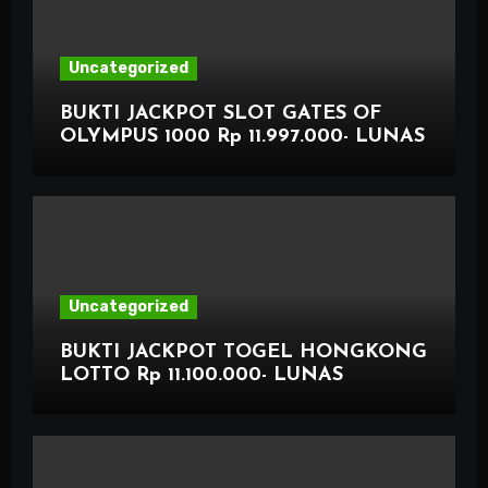
Uncategorized
BUKTI JACKPOT SLOT GATES OF
OLYMPUS 1000 Rp 11.997.000- LUNAS
Uncategorized
BUKTI JACKPOT TOGEL HONGKONG
LOTTO Rp 11.100.000- LUNAS