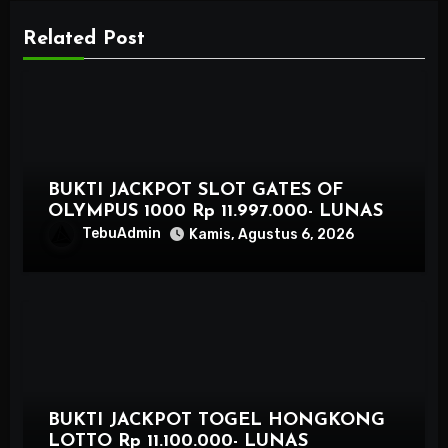
Related Post
BUKTI JACKPOT SLOT GATES OF
OLYMPUS 1000 Rp 11.997.000- LUNAS
TebuAdmin
Kamis, Agustus 6, 2026
BUKTI JACKPOT TOGEL HONGKONG
LOTTO Rp 11.100.000- LUNAS