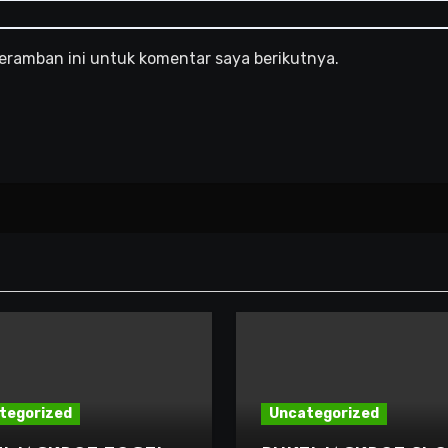
eramban ini untuk komentar saya berikutnya.
tegorized
Uncategorized