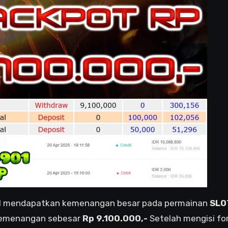
il mendapatkan kemenangan besar pada permainan
SLO
emenangan sebesar
Rp 9.100.000,-
Setelah mengisi for