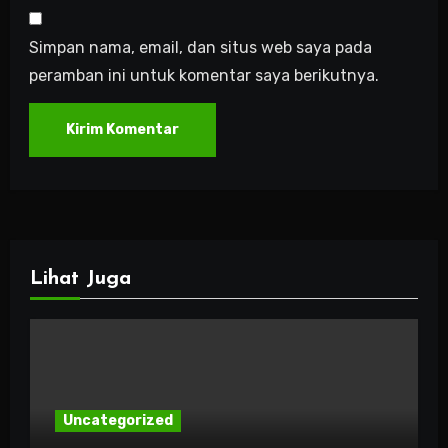
Simpan nama, email, dan situs web saya pada
peramban ini untuk komentar saya berikutnya.
Lihat Juga
Uncategorized