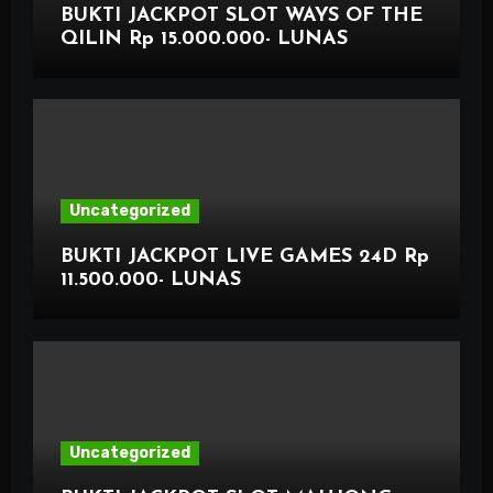
BUKTI JACKPOT SLOT WAYS OF THE
QILIN Rp 15.000.000- LUNAS
Uncategorized
BUKTI JACKPOT LIVE GAMES 24D Rp
11.500.000- LUNAS
Uncategorized