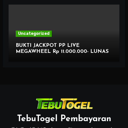
Uncategorized
BUKTI JACKPOT PP LIVE
MEGAWHEEL Rp 11.000.000- LUNAS
TebuTogel Pembayaran