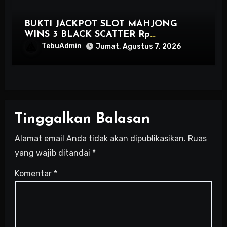
BUKTI JACKPOT SLOT MAHJONG
WINS 3 BLACK SCATTER Rp
10.000.000- LUNAS
TebuAdmin
Jumat, Agustus 7, 2026
Tinggalkan Balasan
Alamat email Anda tidak akan dipublikasikan.
Ruas
yang wajib ditandai
*
Komentar
*