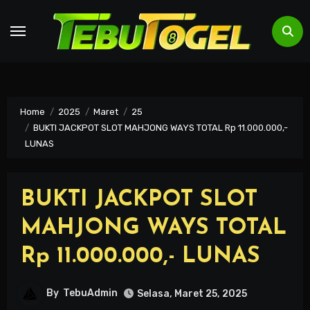
Skip
to
content
Home
2025
Maret
25
BUKTI JACKPOT SLOT MAHJONG WAYS TOTAL Rp 11.000.000,-
LUNAS
BUKTI JACKPOT SLOT
MAHJONG WAYS TOTAL
Rp 11.000.000,- LUNAS
By
TebuAdmin
Selasa, Maret 25, 2025