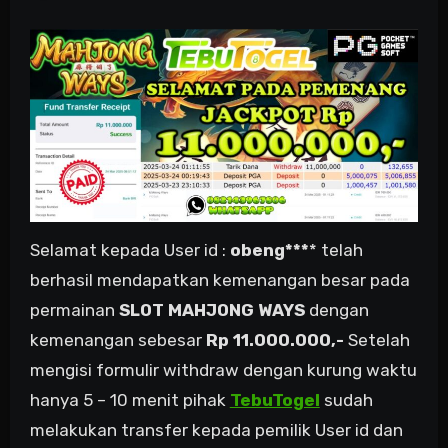
Selamat kepada User id :
obeng***
* telah
berhasil mendapatkan kemenangan besar pada
permainan
SLOT MAHJONG WAYS
dengan
kemenangan sebesar
Rp 11.000.000,-
Setelah
mengisi formulir withdraw dengan kurung waktu
hanya 5 – 10 menit pihak
TebuTogel
sudah
melakukan transfer kepada pemilik User id dan