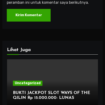
peramban ini untuk komentar saya berikutnya.
Lihat Juga
Uncategorized
BUKTI JACKPOT SLOT WAYS OF THE
QILIN Rp 15.000.000- LUNAS