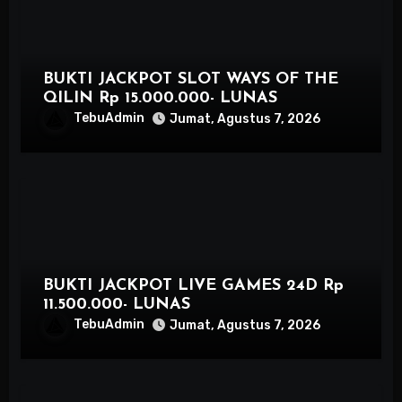
BUKTI JACKPOT SLOT WAYS OF THE
QILIN Rp 15.000.000- LUNAS
TebuAdmin
Jumat, Agustus 7, 2026
BUKTI JACKPOT LIVE GAMES 24D Rp
11.500.000- LUNAS
TebuAdmin
Jumat, Agustus 7, 2026