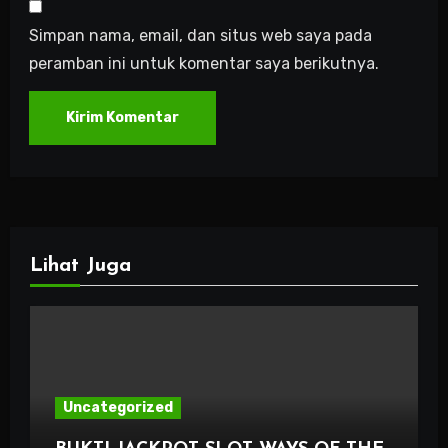
Simpan nama, email, dan situs web saya pada
peramban ini untuk komentar saya berikutnya.
Lihat Juga
Uncategorized