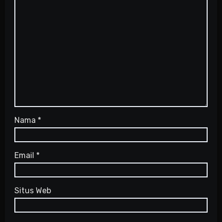
Nama
*
Email
*
Situs Web