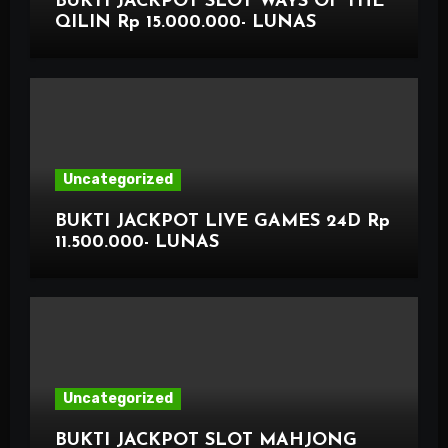
BUKTI JACKPOT SLOT WAYS OF THE
QILIN Rp 15.000.000- LUNAS
Uncategorized
BUKTI JACKPOT LIVE GAMES 24D Rp
11.500.000- LUNAS
Uncategorized
BUKTI JACKPOT SLOT MAHJONG