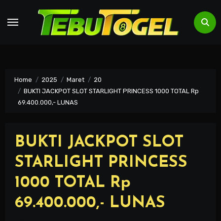
Skip
to
content
Home
2025
Maret
20
BUKTI JACKPOT SLOT STARLIGHT PRINCESS 1000 TOTAL Rp
69.400.000,- LUNAS
BUKTI JACKPOT SLOT
STARLIGHT PRINCESS
1000 TOTAL Rp
69.400.000,- LUNAS