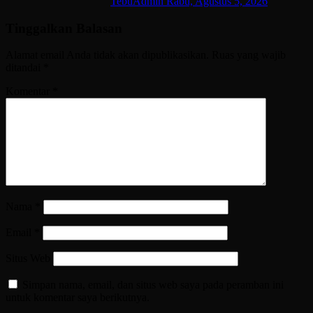
TebuAdmin
Rabu, Agustus 5, 2026
Tinggalkan Balasan
Alamat email Anda tidak akan dipublikasikan.
Ruas yang wajib
ditandai
*
Komentar
*
Nama
*
Email
*
Situs Web
Simpan nama, email, dan situs web saya pada peramban ini
untuk komentar saya berikutnya.