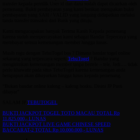
transfer kepada pemilik User id dan dana sudah dapat dicairkan oleh
pemenang. Bukti pembayaran yang kami berikan merupakan bukti
pembayaran yang SAH / VALID yang langung didapatkan melalui
tanda transfer transaksi dari Bank yang dituju.
Kami mengucapakan banyak Terima Kasih Kepada pemenang
karena sudah mempercayakan kami sebagai Bandar Tepercaya yang
membayar semua kemenangan member hingga lunas.
Masih ragu dengan TebuTogel bos ? Dimana bandar togel online
sekarang yang terpercaya seperti
TebuTogel
? Bandar yang
mengirimkan kemenangan member tanpa bertele – tele. Jadi…. tidak
perlu khawatir pada situs TebuTogel karena kemenangan anda
berapapun akan dibayarkan hingga lunas kepada pemenang.
“Bukan bandar online kaleng – kaleng bosku. Disini JP Pasti
dibayar”
SALAM JP
TEBUTOGEL
Navigasi
BUKTI JACKPOT TOGEL TOTO MACAU TOTAL Rp
11.825.000,- LUNAS
pos
BUKTI JACKPOT LIVE GAME CHINESE SPEED
BACCARAT-2 TOTAL Rp 10.000.000,- LUNAS