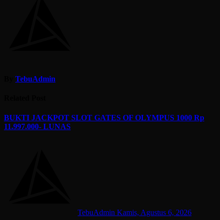
By
TebuAdmin
Related Post
BUKTI JACKPOT SLOT GATES OF OLYMPUS 1000 Rp
11.997.000- LUNAS
TebuAdmin
Kamis, Agustus 6, 2026