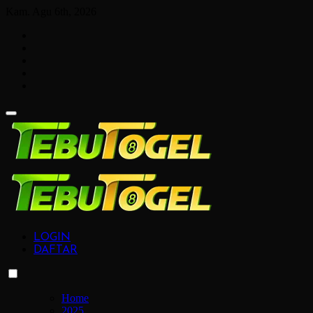
Skip
Kam. Agu 6th, 2026
to
content
TebuTogel Pembayaran
TebuTogel Bukti Pembayaran, Situs nomor 1 teraman dan terpercaya.
TebuTogel Pembayaran
TebuTogel Bukti Pembayaran, Situs nomor 1 teraman dan terpercaya.
LOGIN
DAFTAR
Home
2025