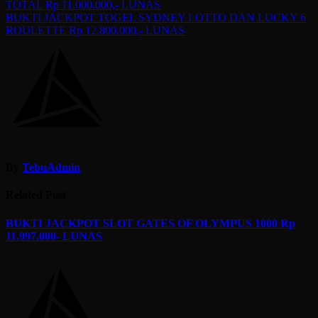
TOTAL Rp 11.000.000,- LUNAS
pos
BUKTI JACKPOT TOGEL SYDNEY LOTTO DAN LUCKY 6
ROULETTE Rp 12.800.000,- LUNAS
By
TebuAdmin
Related Post
BUKTI JACKPOT SLOT GATES OF OLYMPUS 1000 Rp
11.997.000- LUNAS