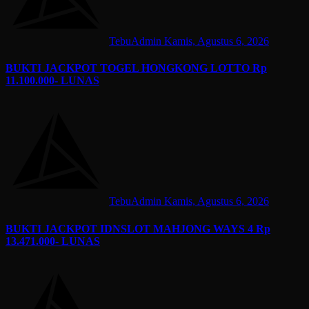
TebuAdmin
Kamis, Agustus 6, 2026
BUKTI JACKPOT TOGEL HONGKONG LOTTO Rp
11.100.000- LUNAS
TebuAdmin
Kamis, Agustus 6, 2026
BUKTI JACKPOT IDNSLOT MAHJONG WAYS 4 Rp
13.471.000- LUNAS