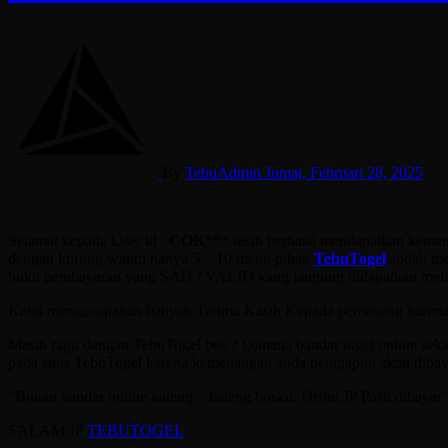
By
TebuAdmin
Jumat, Februari 28, 2025
Selamat kepada User id :
COK**
* telah berhasil mendapatkan keme
dengan kurung waktu hanya 5 – 10 menit pihak
TebuTogel
sudah mel
bukti pembayaran yang SAH / VALID yang langung didapatkan melalui 
Kami mengucapakan banyak Terima Kasih Kepada pemenang karena
Masih ragu dengan TebuTogel bos ? Dimana bandar togel online seka
pada situs TebuTogel karena kemenangan anda berapapun akan diba
“Bukan bandar online kaleng – kaleng bosku. Disini JP Pasti dibayar
SALAM JP
TEBUTOGEL