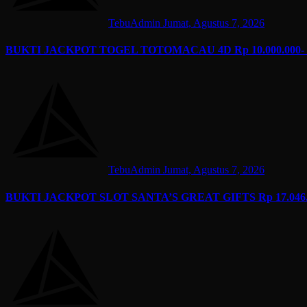
TebuAdmin
Jumat, Agustus 7, 2026
BUKTI JACKPOT TOGEL TOTOMACAU 4D Rp 10.000.000-
TebuAdmin
Jumat, Agustus 7, 2026
BUKTI JACKPOT SLOT SANTA’S GREAT GIFTS Rp 17.046