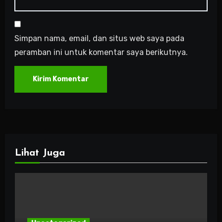
Simpan nama, email, dan situs web saya pada
peramban ini untuk komentar saya berikutnya.
Lihat Juga