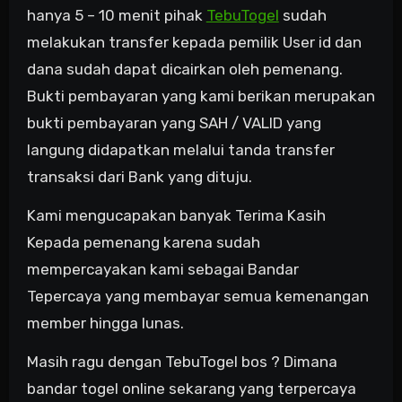
hanya 5 – 10 menit pihak
TebuTogel
sudah
melakukan transfer kepada pemilik User id dan
dana sudah dapat dicairkan oleh pemenang.
Bukti pembayaran yang kami berikan merupakan
bukti pembayaran yang SAH / VALID yang
langung didapatkan melalui tanda transfer
transaksi dari Bank yang dituju.
Kami mengucapakan banyak Terima Kasih
Kepada pemenang karena sudah
mempercayakan kami sebagai Bandar
Tepercaya yang membayar semua kemenangan
member hingga lunas.
Masih ragu dengan TebuTogel bos ? Dimana
bandar togel online sekarang yang terpercaya