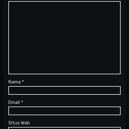
Nama
*
Email
*
Situs Web