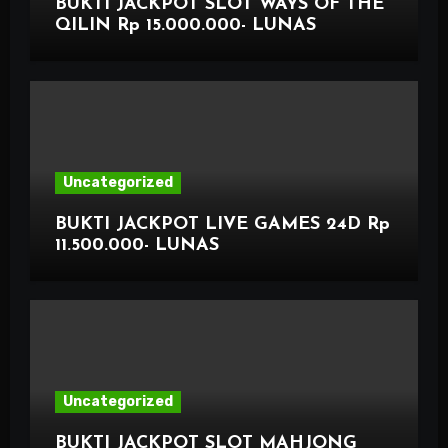
BUKTI JACKPOT SLOT WAYS OF THE
QILIN Rp 15.000.000- LUNAS
Uncategorized
BUKTI JACKPOT LIVE GAMES 24D Rp
11.500.000- LUNAS
Uncategorized
BUKTI JACKPOT SLOT MAHJONG