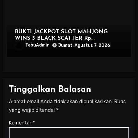
BUKTI JACKPOT SLOT MAHJONG
WINS 3 BLACK SCATTER Rp
10.000.000- LUNAS
TebuAdmin
Jumat, Agustus 7, 2026
Tinggalkan Balasan
Alamat email Anda tidak akan dipublikasikan.
Ruas
yang wajib ditandai
*
Komentar
*