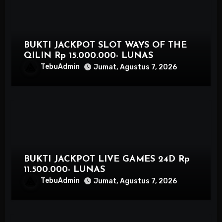
BUKTI JACKPOT SLOT WAYS OF THE
QILIN Rp 15.000.000- LUNAS
TebuAdmin
Jumat, Agustus 7, 2026
BUKTI JACKPOT LIVE GAMES 24D Rp
11.500.000- LUNAS
TebuAdmin
Jumat, Agustus 7, 2026