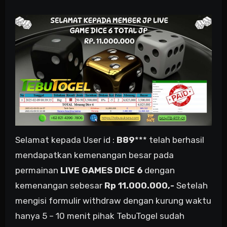
Selamat kepada User id :
B89
*** telah berhasil
mendapatkan kemenangan besar pada
permainan
LIVE GAMES DICE 6
dengan
kemenangan sebesar
Rp 11.000.000,-
Setelah
mengisi formulir withdraw dengan kurung waktu
hanya 5 – 10 menit pihak TebuTogel sudah