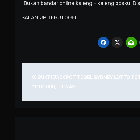
“Bukan bandar online kaleng – kaleng bosku. Dis
SALAM JP TEBUTOGEL
Navigasi
BUKTI JACKPOT TOGEL SYDNEY LOTTO TO
pos
11.100.000,- LUNAS