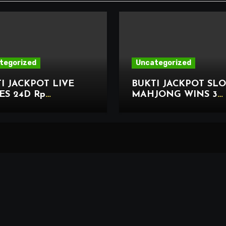
tegorized
Uncategorized
I JACKPOT LIVE
BUKTI JACKPOT SLO
S 24D Rp
MAHJONG WINS 3
00.000- LUNAS
BLACK SCATTER Rp
10.000.000- LUNAS