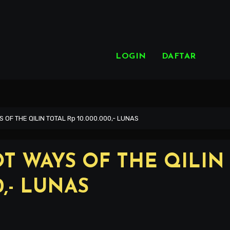
LOGIN
DAFTAR
 OF THE QILIN TOTAL Rp 10.000.000,- LUNAS
OT WAYS OF THE QILIN
0,- LUNAS