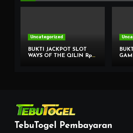
Uncategorized
Unca
BUKTI JACKPOT SLOT
BUKT
WAYS OF THE QILIN Rp
GAME
15.000.000- LUNAS
11.5
TebuTogel Pembayaran