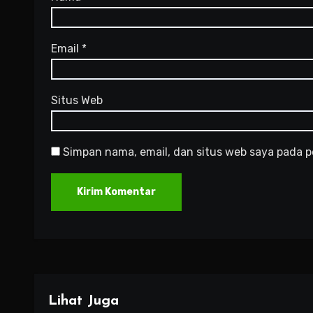
Email
*
Situs Web
Simpan nama, email, dan situs web saya pada p
Lihat Juga