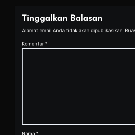
Tinggalkan Balasan
Alamat email Anda tidak akan dipublikasikan.
Ruas
Komentar
*
Nama
*