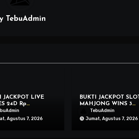
By
TebuAdmin
I JACKPOT LIVE
BUKTI JACKPOT SLO
S 24D Rp
MAHJONG WINS 3
0.000- LUNAS
BLACK SCATTER Rp
ebuAdmin
TebuAdmin
10.000.000- LUNAS
t, Agustus 7, 2026
Jumat, Agustus 7, 2026