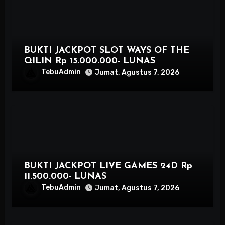
BUKTI JACKPOT SLOT WAYS OF THE
QILIN Rp 15.000.000- LUNAS
TebuAdmin
Jumat, Agustus 7, 2026
BUKTI JACKPOT LIVE GAMES 24D Rp
11.500.000- LUNAS
TebuAdmin
Jumat, Agustus 7, 2026