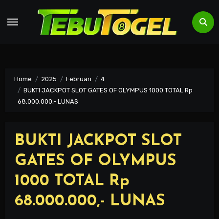
Skip
to
content
Home
2025
Februari
4
BUKTI JACKPOT SLOT GATES OF OLYMPUS 1000 TOTAL Rp
68.000.000,- LUNAS
BUKTI JACKPOT SLOT
GATES OF OLYMPUS
1000 TOTAL Rp
68.000.000,- LUNAS