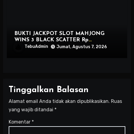
BUKTI JACKPOT SLOT MAHJONG
WINS 3 BLACK SCATTER Rp
10.000.000- LUNAS
TebuAdmin
Jumat, Agustus 7, 2026
Tinggalkan Balasan
Alamat email Anda tidak akan dipublikasikan.
Ruas
yang wajib ditandai
*
Komentar
*