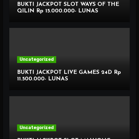
BUKTI JACKPOT SLOT WAYS OF THE
QILIN Rp 15.000.000- LUNAS
Uncategorized
BUKTI JACKPOT LIVE GAMES 24D Rp
11.500.000- LUNAS
Uncategorized