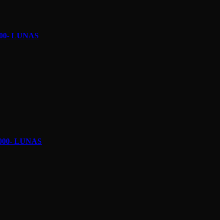
00- LUNAS
000- LUNAS