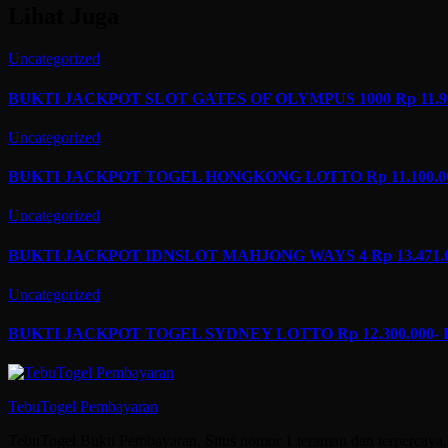
Lihat Juga
Uncategorized
BUKTI JACKPOT SLOT GATES OF OLYMPUS 1000 Rp 11.9
Uncategorized
BUKTI JACKPOT TOGEL HONGKONG LOTTO Rp 11.100.0
Uncategorized
BUKTI JACKPOT IDNSLOT MAHJONG WAYS 4 Rp 13.471.
Uncategorized
BUKTI JACKPOT TOGEL SYDNEY LOTTO Rp 12.300.000-
TebuTogel Pembayaran
TebuTogel Bukti Pembayaran, Situs nomor 1 teraman dan terpercaya.