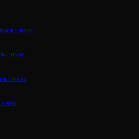
97.000- LUNAS
00- LUNAS
000- LUNAS
 LUNAS