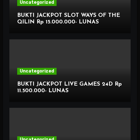
Uncategorized
BUKTI JACKPOT SLOT WAYS OF THE
QILIN Rp 15.000.000- LUNAS
Uncategorized
BUKTI JACKPOT LIVE GAMES 24D Rp
11.500.000- LUNAS
Uncategorized