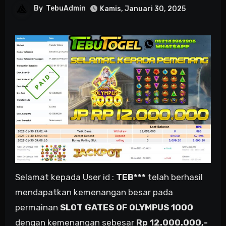
By
TebuAdmin
Kamis, Januari 30, 2025
Selamat kepada User id :
TEB***
telah berhasil
mendapatkan kemenangan besar pada
permainan
SLOT GATES OF OLYMPUS 1000
dengan kemenangan sebesar
Rp 12.000.000,-