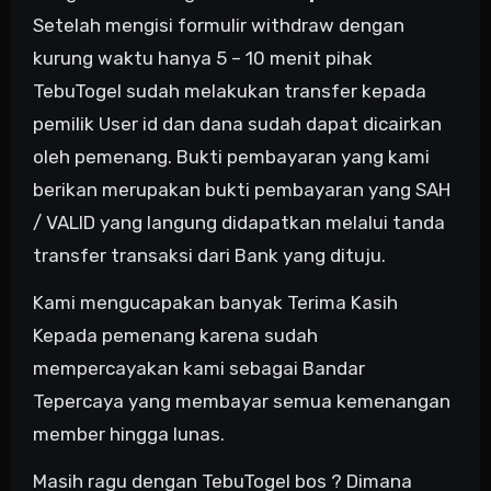
Setelah mengisi formulir withdraw dengan
kurung waktu hanya 5 – 10 menit pihak
TebuTogel sudah melakukan transfer kepada
pemilik User id dan dana sudah dapat dicairkan
oleh pemenang. Bukti pembayaran yang kami
berikan merupakan bukti pembayaran yang SAH
/ VALID yang langung didapatkan melalui tanda
transfer transaksi dari Bank yang dituju.
Kami mengucapakan banyak Terima Kasih
Kepada pemenang karena sudah
mempercayakan kami sebagai Bandar
Tepercaya yang membayar semua kemenangan
member hingga lunas.
Masih ragu dengan TebuTogel bos ? Dimana