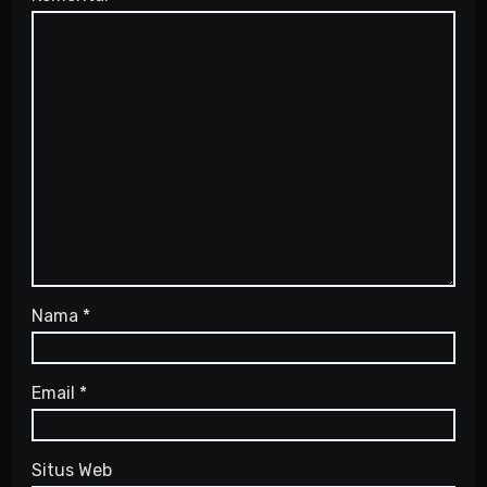
Nama
*
Email
*
Situs Web