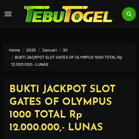
Skip
to
content
Home
2025
Januari
30
BUKTI JACKPOT SLOT GATES OF OLYMPUS 1000 TOTAL Rp
12.000.000,- LUNAS
BUKTI JACKPOT SLOT
GATES OF OLYMPUS
1000 TOTAL Rp
12.000.000,- LUNAS