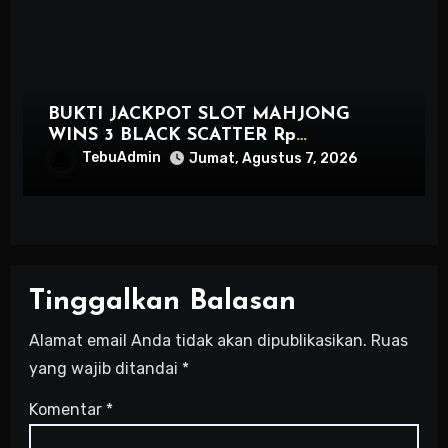
BUKTI JACKPOT SLOT MAHJONG
WINS 3 BLACK SCATTER Rp
10.000.000- LUNAS
TebuAdmin
Jumat, Agustus 7, 2026
Tinggalkan Balasan
Alamat email Anda tidak akan dipublikasikan.
Ruas
yang wajib ditandai
*
Komentar
*