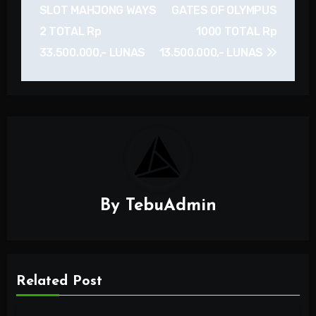
pos
SLOT MAHJONG WAYS
GATES OF OLYMPUS
2 TOTAL Rp
1000 TOTAL Rp
33.500.000,- LUNAS
13.500.000,- LUNAS
By
TebuAdmin
Related Post