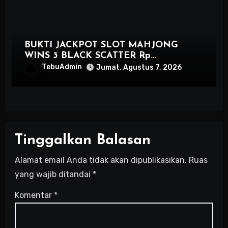
BUKTI JACKPOT SLOT MAHJONG
WINS 3 BLACK SCATTER Rp
10.000.000- LUNAS
TebuAdmin
Jumat, Agustus 7, 2026
Tinggalkan Balasan
Alamat email Anda tidak akan dipublikasikan.
Ruas
yang wajib ditandai
*
Komentar
*