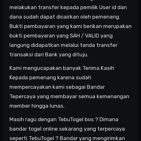
melakukan transfer kepada pemilik User id dan
dana sudah dapat dicairkan oleh pemenang.
Bukti pembayaran yang kami berikan merupakan
bukti pembayaran yang SAH / VALID yang
langung didapatkan melalui tanda transfer
transaksi dari Bank yang dituju.
Kami mengucapakan banyak Terima Kasih
Kepada pemenang karena sudah
mempercayakan kami sebagai Bandar
Tepercaya yang membayar semua kemenangan
member hingga lunas.
Masih ragu dengan TebuTogel bos ? Dimana
bandar togel online sekarang yang terpercaya
seperti TebuTogel ? Bandar yang mengirimkan