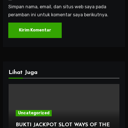
Simpan nama, email, dan situs web saya pada
peramban ini untuk komentar saya berikutnya.
Lihat Juga
Uncategorized
BUKTI JACKPOT SLOT WAYS OF THE