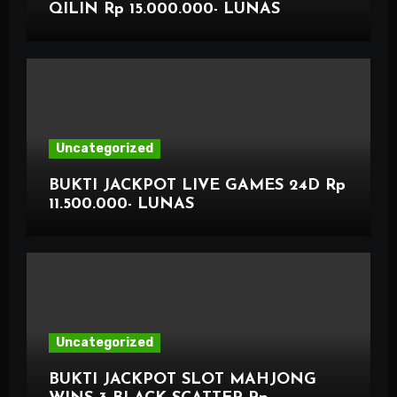
QILIN Rp 15.000.000- LUNAS
Uncategorized
BUKTI JACKPOT LIVE GAMES 24D Rp
11.500.000- LUNAS
Uncategorized
BUKTI JACKPOT SLOT MAHJONG