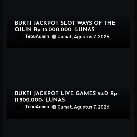
BUKTI JACKPOT SLOT WAYS OF THE
QILIN Rp 15.000.000- LUNAS
TebuAdmin
Jumat, Agustus 7, 2026
BUKTI JACKPOT LIVE GAMES 24D Rp
11.500.000- LUNAS
TebuAdmin
Jumat, Agustus 7, 2026