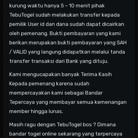
kurung waktu hanya 5 – 10 menit pihak
TebuTogel sudah melakukan transfer kepada
pemilik User id dan dana sudah dapat dicairkan
oleh pemenang. Bukti pembayaran yang kami
berikan merupakan bukti pembayaran yang SAH
/ VALID yang langung didapatkan melalui tanda
transfer transaksi dari Bank yang dituju.
Kami mengucapakan banyak Terima Kasih
Kepada pemenang karena sudah
mempercayakan kami sebagai Bandar
Tepercaya yang membayar semua kemenangan
member hingga lunas.
Masih ragu dengan TebuTogel bos ? Dimana
bandar togel online sekarang yang terpercaya