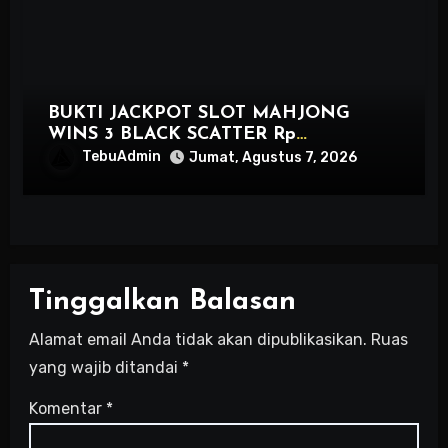
BUKTI JACKPOT SLOT MAHJONG
WINS 3 BLACK SCATTER Rp
10.000.000- LUNAS
TebuAdmin
Jumat, Agustus 7, 2026
Tinggalkan Balasan
Alamat email Anda tidak akan dipublikasikan.
Ruas
yang wajib ditandai
*
Komentar
*