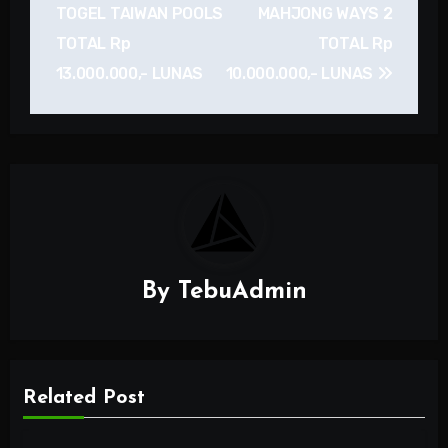
pos
TOGEL TAIWAN POOLS
MAHJONG WAYS 2
TOTAL Rp
TOTAL Rp
13.000.000,- LUNAS
10.000.000,- LUNAS
By
TebuAdmin
Related Post