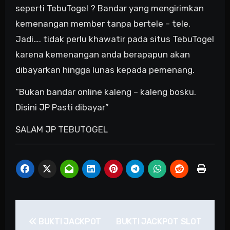
seperti TebuTogel ? Bandar yang mengirimkan
kemenangan member tanpa bertele – tele.
Jadi…. tidak perlu khawatir pada situs TebuTogel
karena kemenangan anda berapapun akan
dibayarkan hingga lunas kepada pemenang.
“Bukan bandar online kaleng – kaleng bosku.
Disini JP Pasti dibayar”
SALAM JP TEBUTOGEL
Navigasi
BUKTI JACKPOT
BUKTI JACKPOT SLOT