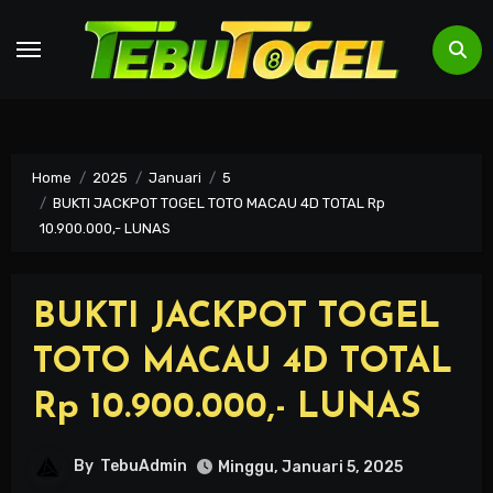
Skip
to
content
Home
2025
Januari
5
BUKTI JACKPOT TOGEL TOTO MACAU 4D TOTAL Rp
10.900.000,- LUNAS
BUKTI JACKPOT TOGEL
TOTO MACAU 4D TOTAL
Rp 10.900.000,- LUNAS
By
TebuAdmin
Minggu, Januari 5, 2025