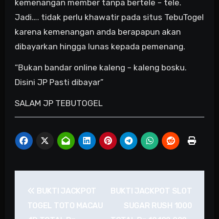
kemenangan member tanpa bertele – tele.
Jadi…. tidak perlu khawatir pada situs TebuTogel
karena kemenangan anda berapapun akan
dibayarkan hingga lunas kepada pemenang.
“Bukan bandar online kaleng – kaleng bosku.
Disini JP Pasti dibayar”
SALAM JP TEBUTOGEL
Navigasi
BUKTI JACKPOT
BUKTI JACKPOT SLOT
pos
TOGEL TOTO MACAU
SUGAR RUSH 1000