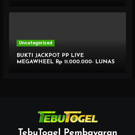
10.000.000- LUNAS
Uncategorized
BUKTI JACKPOT PP LIVE
MEGAWHEEL Rp 11.000.000- LUNAS
TebuTogel Pembayaran