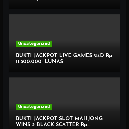
Uncategorized
BUKTI JACKPOT LIVE GAMES 24D Rp
11.500.000- LUNAS
Uncategorized
BUKTI JACKPOT SLOT MAHJONG
WINS 3 BLACK SCATTER Rp