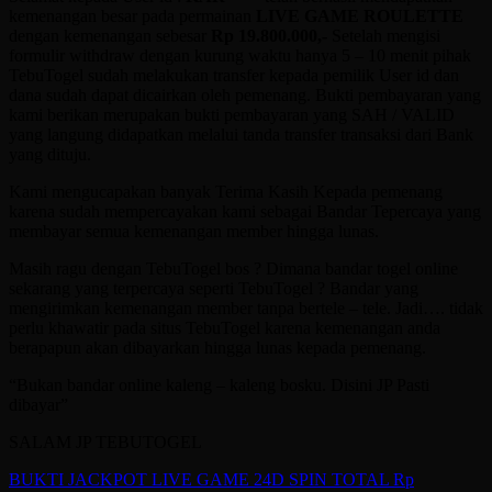
kemenangan besar pada permainan
LIVE GAME ROULETTE
dengan kemenangan sebesar
Rp 19.800.000,-
Setelah mengisi
formulir withdraw dengan kurung waktu hanya 5 – 10 menit pihak
TebuTogel sudah melakukan transfer kepada pemilik User id dan
dana sudah dapat dicairkan oleh pemenang. Bukti pembayaran yang
kami berikan merupakan bukti pembayaran yang SAH / VALID
yang langung didapatkan melalui tanda transfer transaksi dari Bank
yang dituju.
Kami mengucapakan banyak Terima Kasih Kepada pemenang
karena sudah mempercayakan kami sebagai Bandar Tepercaya yang
membayar semua kemenangan member hingga lunas.
Masih ragu dengan TebuTogel bos ? Dimana bandar togel online
sekarang yang terpercaya seperti TebuTogel ? Bandar yang
mengirimkan kemenangan member tanpa bertele – tele. Jadi…. tidak
perlu khawatir pada situs TebuTogel karena kemenangan anda
berapapun akan dibayarkan hingga lunas kepada pemenang.
“Bukan bandar online kaleng – kaleng bosku. Disini JP Pasti
dibayar”
SALAM JP TEBUTOGEL
Navigasi
BUKTI JACKPOT LIVE GAME 24D SPIN TOTAL Rp