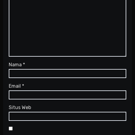
Nama
*
Email
*
Situs Web