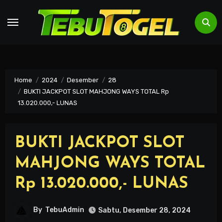
Skip
to
content
Home
2024
Desember
28
BUKTI JACKPOT SLOT MAHJONG WAYS TOTAL Rp
13.020.000,- LUNAS
BUKTI JACKPOT SLOT
MAHJONG WAYS TOTAL
Rp 13.020.000,- LUNAS
By
TebuAdmin
Sabtu, Desember 28, 2024