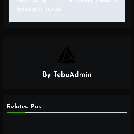
4D TOTAL Rp
15.000.000,- LUNAS
19.800.000,- LUNAS
By
TebuAdmin
Related Post