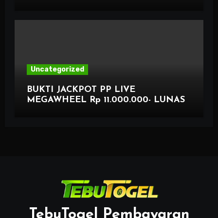
10.000.000- LUNAS
Uncategorized
BUKTI JACKPOT PP LIVE
MEGAWHEEL Rp 11.000.000- LUNAS
TebuTogel Pembayaran