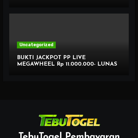
10.000.000- LUNAS
Uncategorized
BUKTI JACKPOT PP LIVE
MEGAWHEEL Rp 11.000.000- LUNAS
TebuTogel Pembayaran