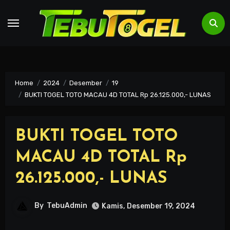
Skip
to
content
Home
2024
Desember
19
BUKTI TOGEL TOTO MACAU 4D TOTAL Rp 26.125.000,- LUNAS
BUKTI TOGEL TOTO
MACAU 4D TOTAL Rp
26.125.000,- LUNAS
By
TebuAdmin
Kamis, Desember 19, 2024