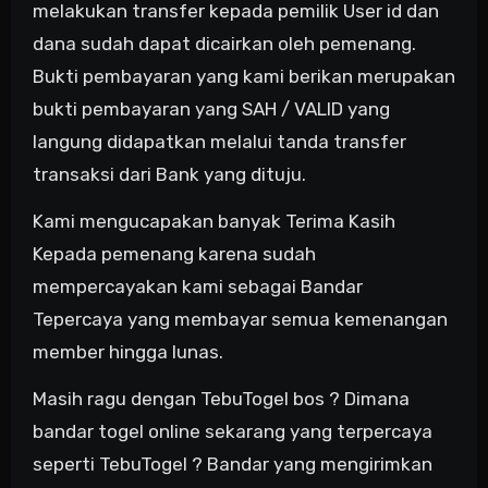
melakukan transfer kepada pemilik User id dan
dana sudah dapat dicairkan oleh pemenang.
Bukti pembayaran yang kami berikan merupakan
bukti pembayaran yang SAH / VALID yang
langung didapatkan melalui tanda transfer
transaksi dari Bank yang dituju.
Kami mengucapakan banyak Terima Kasih
Kepada pemenang karena sudah
mempercayakan kami sebagai Bandar
Tepercaya yang membayar semua kemenangan
member hingga lunas.
Masih ragu dengan TebuTogel bos ? Dimana
bandar togel online sekarang yang terpercaya
seperti TebuTogel ? Bandar yang mengirimkan