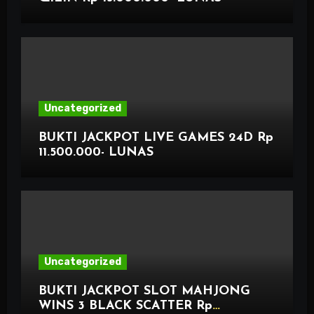
Uncategorized
BUKTI JACKPOT LIVE GAMES 24D Rp
11.500.000- LUNAS
Uncategorized
BUKTI JACKPOT SLOT MAHJONG
WINS 3 BLACK SCATTER Rp