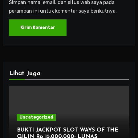
Simpan nama, email, dan situs web saya pada
peramban ini untuk komentar saya berikutnya.
Lihat Juga
Uncategorized
BUKTI JACKPOT SLOT WAYS OF THE
QILIN Rp 15.000.000- LUNAS