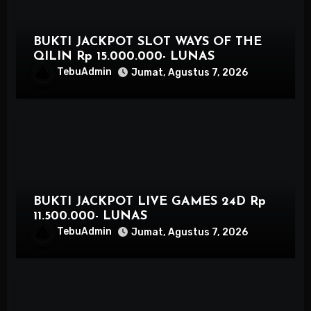
BUKTI JACKPOT SLOT WAYS OF THE
QILIN Rp 15.000.000- LUNAS
TebuAdmin
Jumat, Agustus 7, 2026
BUKTI JACKPOT LIVE GAMES 24D Rp
11.500.000- LUNAS
TebuAdmin
Jumat, Agustus 7, 2026