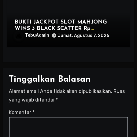
BUKTI JACKPOT SLOT MAHJONG
WINS 3 BLACK SCATTER Rp
10.000.000- LUNAS
TebuAdmin
Jumat, Agustus 7, 2026
Tinggalkan Balasan
Alamat email Anda tidak akan dipublikasikan.
Ruas
yang wajib ditandai
*
Komentar
*