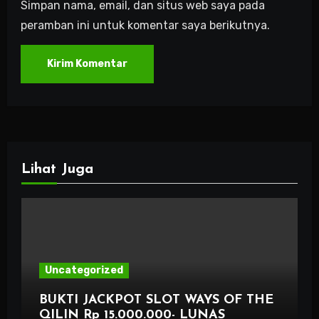
Simpan nama, email, dan situs web saya pada
peramban ini untuk komentar saya berikutnya.
Lihat Juga
Uncategorized
BUKTI JACKPOT SLOT WAYS OF THE
QILIN Rp 15.000.000- LUNAS