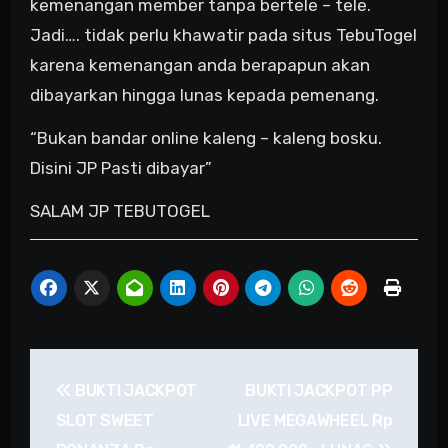
kemenangan member tanpa bertele – tele.
Jadi…. tidak perlu khawatir pada situs TebuTogel
karena kemenangan anda berapapun akan
dibayarkan hingga lunas kepada pemenang.
“Bukan bandar online kaleng – kaleng bosku.
Disini JP Pasti dibayar”
SALAM JP TEBUTOGEL
Navigasi
BUKTI JACKPOT
BUKTI JACKPOT PP
pos
SLOT SWEET
LIVE MEGAWHEEL Rp