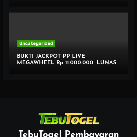
10.000.000- LUNAS
Uncategorized
BUKTI JACKPOT PP LIVE
MEGAWHEEL Rp 11.000.000- LUNAS
TebuTogel Pembayaran