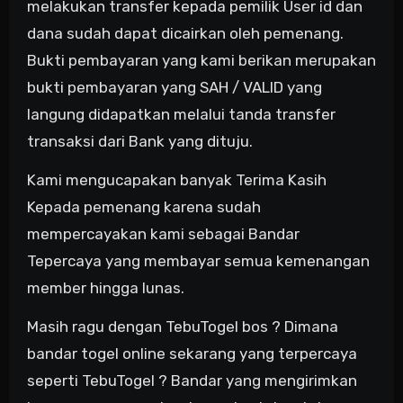
melakukan transfer kepada pemilik User id dan
dana sudah dapat dicairkan oleh pemenang.
Bukti pembayaran yang kami berikan merupakan
bukti pembayaran yang SAH / VALID yang
langung didapatkan melalui tanda transfer
transaksi dari Bank yang dituju.
Kami mengucapakan banyak Terima Kasih
Kepada pemenang karena sudah
mempercayakan kami sebagai Bandar
Tepercaya yang membayar semua kemenangan
member hingga lunas.
Masih ragu dengan TebuTogel bos ? Dimana
bandar togel online sekarang yang terpercaya
seperti TebuTogel ? Bandar yang mengirimkan