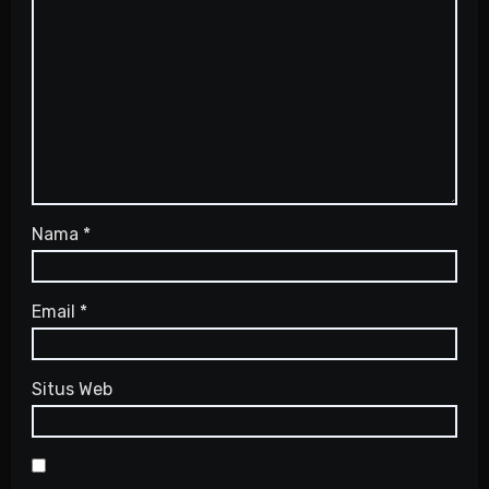
Nama
*
Email
*
Situs Web