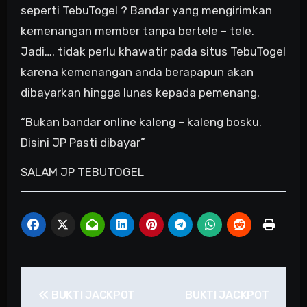
seperti TebuTogel ? Bandar yang mengirimkan
kemenangan member tanpa bertele – tele.
Jadi…. tidak perlu khawatir pada situs TebuTogel
karena kemenangan anda berapapun akan
dibayarkan hingga lunas kepada pemenang.
“Bukan bandar online kaleng – kaleng bosku.
Disini JP Pasti dibayar”
SALAM JP TEBUTOGEL
Navigasi
BUKTI JACKPOT
BUKTI JACKPOT