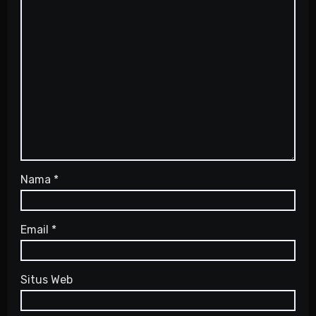
Nama
*
Email
*
Situs Web