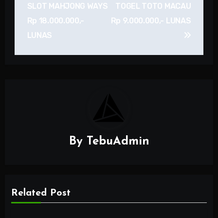
pos
SLOT MAHJONG WAYS
TOGEL TOTO MACAU
Rp 18.000.000,-
Rp 9.000.000,- LUNAS
LUNAS
By
TebuAdmin
Related Post