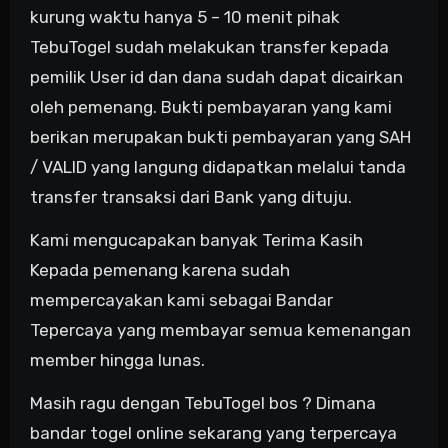
kurung waktu hanya 5 – 10 menit pihak
TebuTogel sudah melakukan transfer kepada
pemilik User id dan dana sudah dapat dicairkan
oleh pemenang. Bukti pembayaran yang kami
berikan merupakan bukti pembayaran yang SAH
/ VALID yang langung didapatkan melalui tanda
transfer transaksi dari Bank yang dituju.
Kami mengucapakan banyak Terima Kasih
Kepada pemenang karena sudah
mempercayakan kami sebagai Bandar
Tepercaya yang membayar semua kemenangan
member hingga lunas.
Masih ragu dengan TebuTogel bos ? Dimana
bandar togel online sekarang yang terpercaya