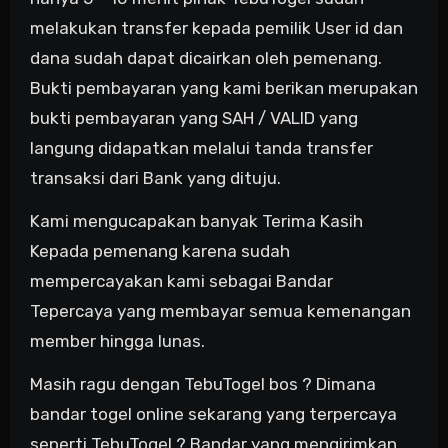
melakukan transfer kepada pemilik User id dan
dana sudah dapat dicairkan oleh pemenang.
Bukti pembayaran yang kami berikan merupakan
bukti pembayaran yang SAH / VALID yang
langung didapatkan melalui tanda transfer
transaksi dari Bank yang dituju.
Kami mengucapakan banyak Terima Kasih
Kepada pemenang karena sudah
mempercayakan kami sebagai Bandar
Tepercaya yang membayar semua kemenangan
member hingga lunas.
Masih ragu dengan TebuTogel bos ? Dimana
bandar togel online sekarang yang terpercaya
seperti TebuTogel ? Bandar yang mengirimkan