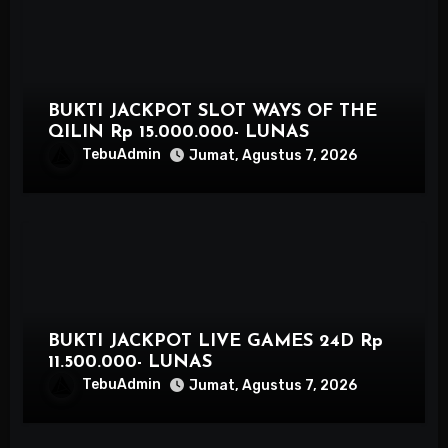
BUKTI JACKPOT SLOT WAYS OF THE
QILIN Rp 15.000.000- LUNAS
TebuAdmin
Jumat, Agustus 7, 2026
BUKTI JACKPOT LIVE GAMES 24D Rp
11.500.000- LUNAS
TebuAdmin
Jumat, Agustus 7, 2026