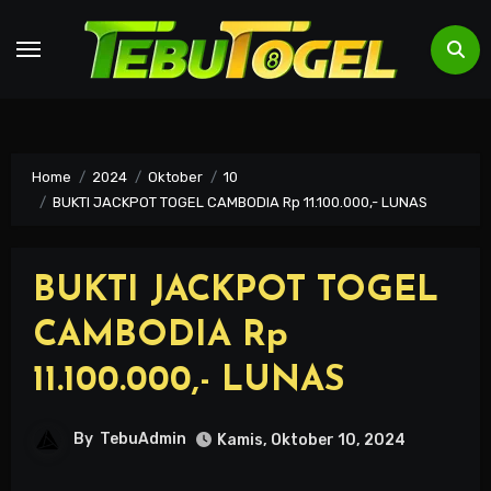
Skip
to
content
Home
2024
Oktober
10
BUKTI JACKPOT TOGEL CAMBODIA Rp 11.100.000,- LUNAS
BUKTI JACKPOT TOGEL
CAMBODIA Rp
11.100.000,- LUNAS
By
TebuAdmin
Kamis, Oktober 10, 2024