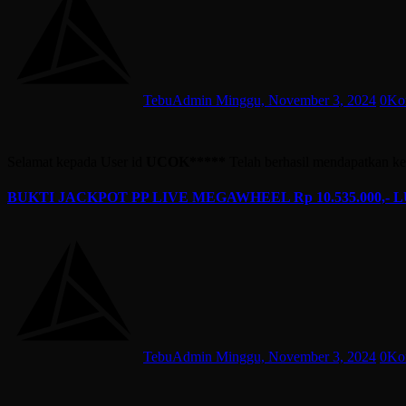
TebuAdmin
Minggu, November 3, 2024
0
Ko
Selamat kepada User id
UCOK*****
Telah berhasil mendapatkan k
BUKTI JACKPOT PP LIVE MEGAWHEEL Rp 10.535.000,- 
TebuAdmin
Minggu, November 3, 2024
0
Ko