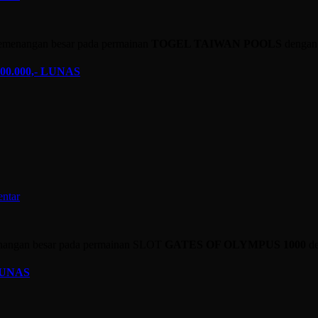
kemenangan besar pada permainan
TOGEL TAIWAN POOLS
dengan
0.000,- LUNAS
ntar
enangan besar pada permainan SLOT
GATES OF OLYMPUS 1000
d
LUNAS