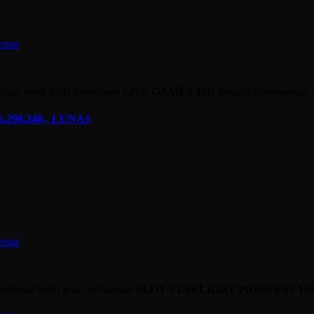
ntar
angan besar pada permainan LIVE
GAMES 12D
dengan kemenangan 
298.340,- LUNAS
ntar
menangan besar pada permainan
SLOT STARLIGHT PRINCESS
10