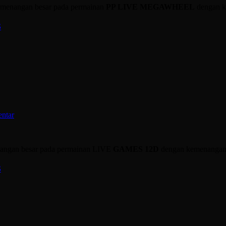
emenangan besar pada permainan
PP LIVE MEGAWHEEL
dengan k
S
ntar
nangan besar pada permainan LIVE
GAMES 12D
dengan kemenangan
S