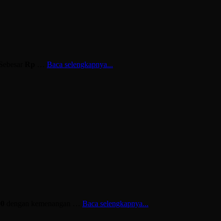
Sebesar
Rp
…
Baca selengkapnya...
00
dengan kemenangan …
Baca selengkapnya...