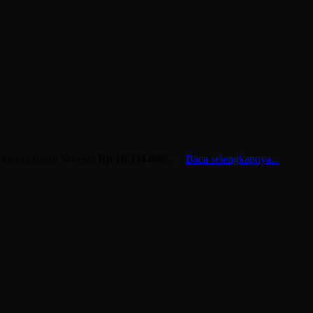
 kemenangan Sebesar
Rp 10.334.000,-
…
Baca selengkapnya...