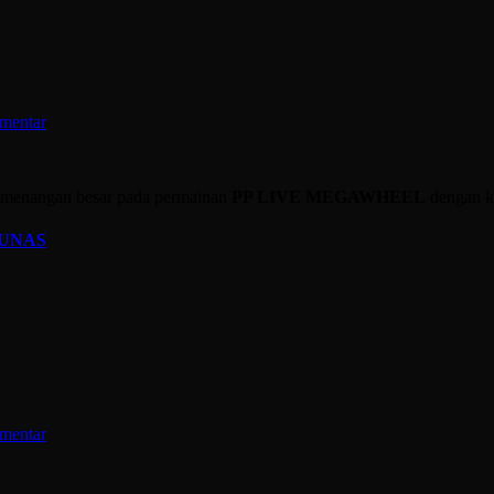
mentar
emenangan besar pada permainan
PP LIVE MEGAWHEEL
dengan k
LUNAS
mentar