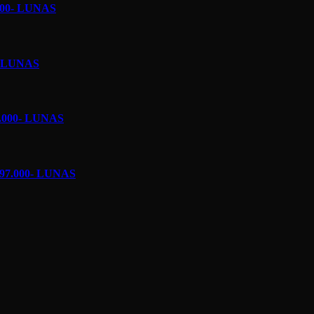
00- LUNAS
 LUNAS
.000- LUNAS
97.000- LUNAS