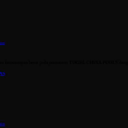
tar
kan kemenangan besar pada permainan
TOGEL CHINA POOLS
deng
AS
tar