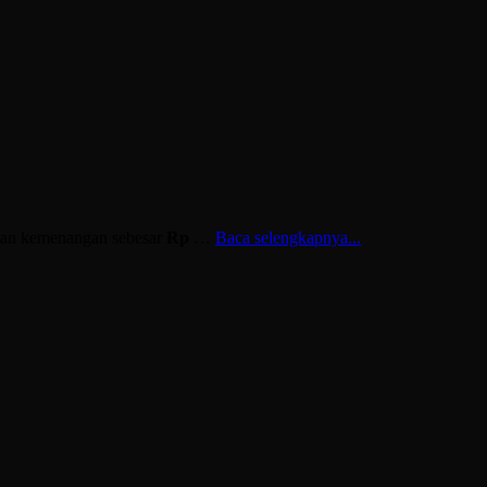
an kemenangan sebesar
Rp
…
Baca selengkapnya...