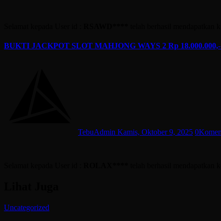
Selamat kepada User id :
RSAWD****
telah berhasil mendapatkan 
BUKTI JACKPOT SLOT MAHJONG WAYS 2 Rp 18.000.000,
TebuAdmin
Kamis, Oktober 9, 2025
0
Komen
Selamat kepada User id :
ROLAX****
telah berhasil mendapatkan 
Lihat Juga
Uncategorized