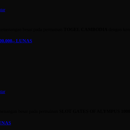
tar
 kemenangan besar pada permainan
TOGEL CAMBODIA
dengan kem
0.000,- LUNAS
tar
menangan besar pada permainan
SLOT GATES OF ALYMPUS 100
LUNAS