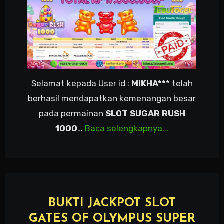
Selamat kepada User id :
MIKHA
*
*
* telah
berhasil mendapatkan kemenangan besar
pada permainan
SLOT SUGAR RUSH
1000
…
Baca selengkapnya...
BUKTI JACKPOT SLOT
GATES OF OLYMPUS SUPER