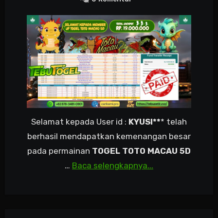
Selamat kepada User id :
KYUSI
*
*
* telah
berhasil mendapatkan kemenangan besar
pada permainan
TOGEL TOTO MACAU 5D
…
Baca selengkapnya...