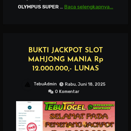
OLYMPUS SUPER
…
Baca selengkapnya...
BUKTI JACKPOT SLOT
MAHJONG MANIA Rp
12.000.000,- LUNAS
TebuAdmin
Rabu, Juni 18, 2025
0
Komentar