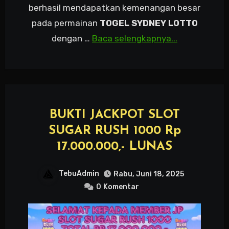
berhasil mendapatkan kemenangan besar
pada permainan
TOGEL SYDNEY LOTTO
dengan …
Baca selengkapnya...
BUKTI JACKPOT SLOT
SUGAR RUSH 1000 Rp
17.000.000,- LUNAS
TebuAdmin
Rabu, Juni 18, 2025
0
Komentar