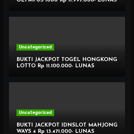
OLYMPUS 1000 Rp 11.997.000- LUNAS
Uncategorized
BUKTI JACKPOT TOGEL HONGKONG
LOTTO Rp 11.100.000- LUNAS
Uncategorized
BUKTI JACKPOT IDNSLOT MAHJONG
WAYS 4 Rp 13.471.000- LUNAS