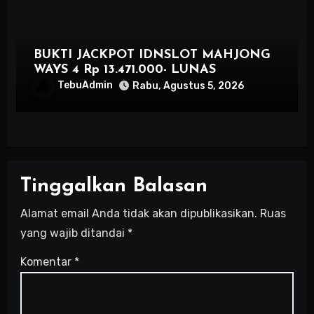
BUKTI JACKPOT IDNSLOT MAHJONG
WAYS 4 Rp 13.471.000- LUNAS
TebuAdmin
Rabu, Agustus 5, 2026
Tinggalkan Balasan
Alamat email Anda tidak akan dipublikasikan.
Ruas
yang wajib ditandai
*
Komentar
*