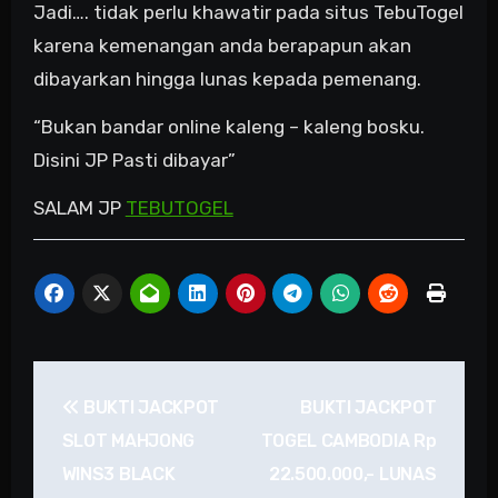
Jadi…. tidak perlu khawatir pada situs TebuTogel
karena kemenangan anda berapapun akan
dibayarkan hingga lunas kepada pemenang.
“Bukan bandar online kaleng – kaleng bosku.
Disini JP Pasti dibayar”
SALAM JP
TEBUTOGEL
Navigasi
BUKTI JACKPOT
BUKTI JACKPOT
pos
SLOT MAHJONG
TOGEL CAMBODIA Rp
WINS3 BLACK
22.500.000,- LUNAS