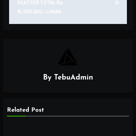
SCATTER TOTAL Rp
15.500.000,- LUNAS
By
TebuAdmin
Related Post