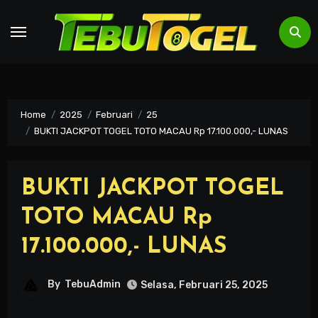
Skip
to
content
Home
2025
Februari
25
BUKTI JACKPOT TOGEL TOTO MACAU Rp 17.100.000,- LUNAS
BUKTI JACKPOT TOGEL
TOTO MACAU Rp
17.100.000,- LUNAS
By
TebuAdmin
Selasa, Februari 25, 2025