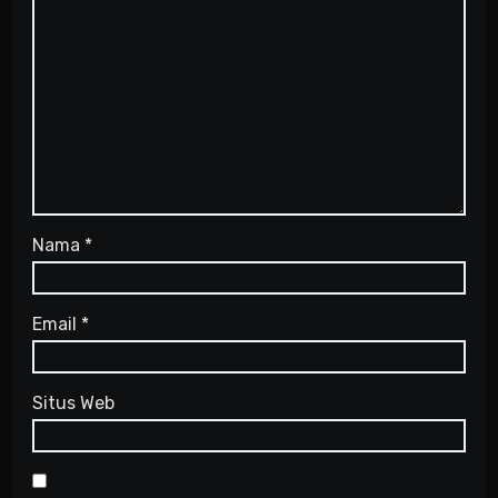
Nama
*
Email
*
Situs Web